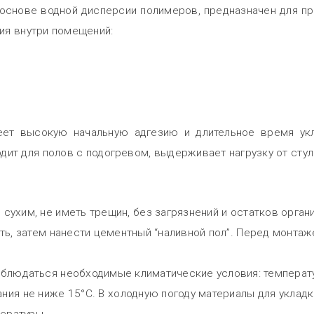
 основе водной дисперсии полимеров, предназначен для п
ия внутри помещений:
ет высокую начальную адгезию и длительное время укла
дит для полов с подогревом, выдерживает нагрузку от стул
сухим, не иметь трещин, без загрязнений и остатков орга
ь, затем нанести цементный “наливной пол”. Перед монтаж
облюдаться необходимые климатические условия: температу
ния не ниже 15°C. В холодную погоду материалы для укла