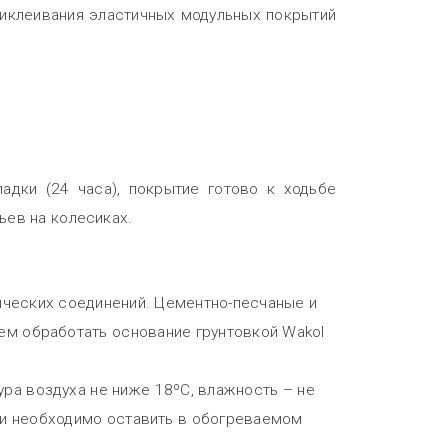
риклеивания эластичных модульных покрытий
дки (24 часа), покрытие готово к ходьбе
ьев на колесиках.
нических соединений. Цементно-песчаные и
ем обработать основание грунтовкой Wakol
ра воздуха не ниже 18ºС, влажность – не
дки необходимо оставить в обогреваемом