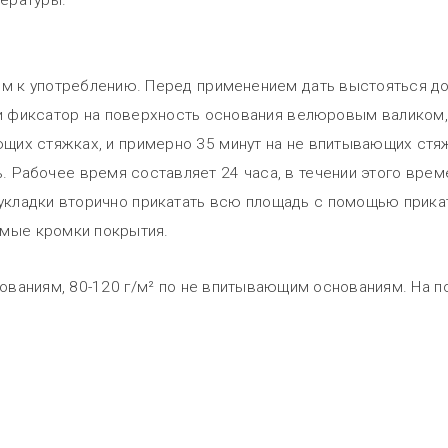
ературы.
ым к употреблению. Перед применением дать выстояться до
 фиксатор на поверхность основания велюровым валиком, 
ющих стяжках, и примерно 35 минут на не впитывающих стя
ь. Рабочее время составляет 24 часа, в течении этого вр
 укладки вторично прикатать всю площадь с помощью прикат
ямые кромки покрытия.
ованиям, 80-120 г/м² по не впитывающим основаниям. На п