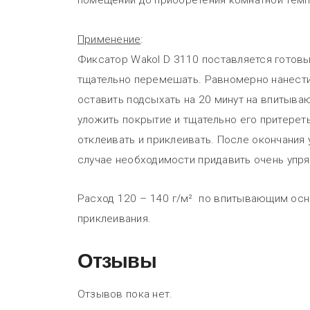
помещении до приобретения комнатной темп
Применение
:
Фиксатор Wakol D 3110 поставляется готов
тщательно перемешать. Равномерно нанести
оставить подсыхать на 20 минут на впитыва
уложить покрытие и тщательно его притерет
отклеивать и приклеивать. После окончания
случае необходимости придавить очень упр
Расход 120 – 140 г/м² по впитывающим осн
приклеивания.
Отзывы
Отзывов пока нет.