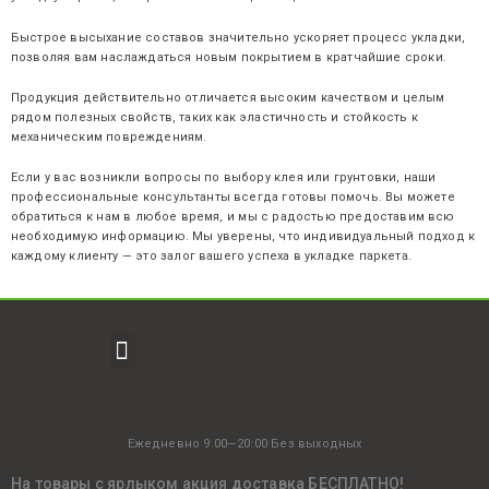
Быстрое высыхание составов значительно ускоряет процесс укладки,
позволяя вам наслаждаться новым покрытием в кратчайшие сроки.
Продукция действительно отличается высоким качеством и целым
рядом полезных свойств, таких как эластичность и стойкость к
механическим повреждениям.
Если у вас возникли вопросы по выбору клея или грунтовки, наши
профессиональные консультанты всегда готовы помочь. Вы можете
обратиться к нам в любое время, и мы с радостью предоставим всю
необходимую информацию. Мы уверены, что индивидуальный подход к
каждому клиенту — это залог вашего успеха в укладке паркета.
Ежедневно 9:00—20:00 Без выходных
На товары с ярлыком акция доставка БЕСПЛАТНО!