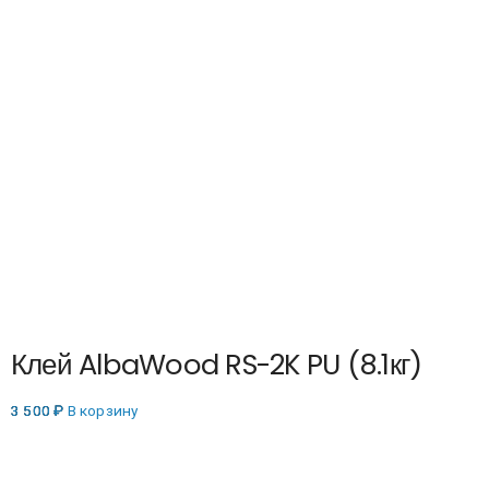
Клей AlbaWood RS-2K PU (8.1кг)
3 500
₽
В корзину