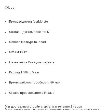
Обзор
Производитель:
VerMeister
Состав:
Двухкомпонентный
Основа:
Полиуретановая
Объем:
10 кг
Назначение:
Клей для паркета
Расход:
1400 гр/кв.м
Время работоспособности:
60 мин
Страна производитель:
Италия
Мы доставляем стройматериалы в течение 2 часов
Многоуровневая система управления качеством по стандарту