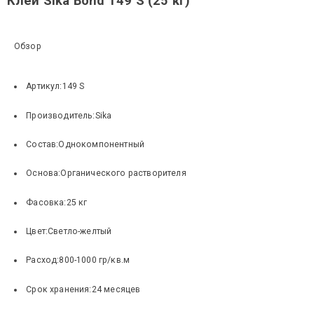
Клей Sika Bond 149 S (25 кг)
Обзор
Артикул:
149 S
Производитель:
Sika
Состав:
Однокомпонентный
Основа:
Органического растворителя
Фасовка:
25 кг
Цвет:
Светло-желтый
Расход:
800-1000 гр/кв.м
Срок хранения:
24 месяцев