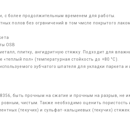
и, с более продолжительным временем для работы.
тных полов без огрвничений в том чмсле покрытого лако
кета
иты OSB
металл, плитку, ангидритную стяжку. Подходит для влаж
 «теплый пол» (температурная стойкость до +80 °С).
 используемого зубчатого шпателя для укладки паркета и
8356, быть прочным на сжатие и прочным на разрыв, не 
, ровным, чистым. Также необходимо оценить пористость
ентных (текучих) и сульфат-кальциевых (текучих) стяжек