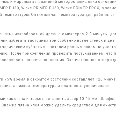
сляных и жировых загрязнений методом шлифовки основан
MER PU30, Wicke PRIMER PU60, Wicke PRIMER EPOX, в зави
 температуры. Оптимальная температура для работы: от +
ешать низкооборотной дрелью с миксером 2-3 минуты, до
нии избегать застойных зон особенно возле стенок и дна
еталлическим зубчатым шпателем ровным слоем на участо
нию. После прикрепления проверить постукиванием, что п
 поверхность паркета полностью. Окончательное отвержде
ти 75% время в открытом состоянии составляет 120 минут
оянии, а низкая температура и влажность увеличивают.
и как стена и паркет, оставлять зазор 10-15 мм. Шлифо
. Свежие пятна клея можно удалить средством для очистк