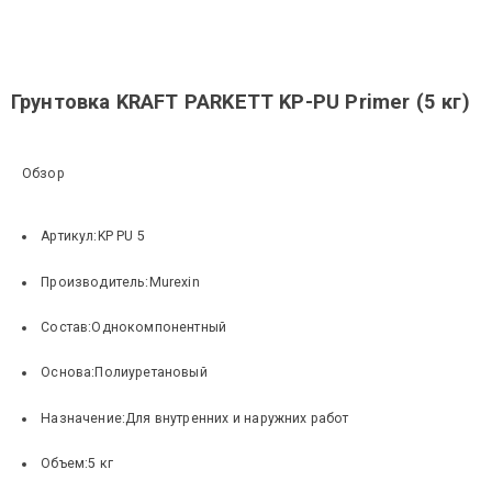
Грунтовка KRAFT PARKETT KP-PU Primer (5 кг)
Обзор
Артикул:
KP PU 5
Производитель:
Murexin
Состав:
Однокомпонентный
Основа:
Полиуретановый
Назначение:
Для внутренних и наружних работ
Объем:
5 кг