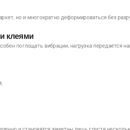
аркет, но и многократно деформироваться без разр
ми клеями
особен поглощать вибрации, нагрузка передаётся н
;
пенно и становятся заметны лишь спустя нескольк