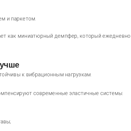
ем и паркетом.
ает как миниатюрный демпфер, который ежедневно
лучше
тойчивы к вибрационным нагрузкам.
омпенсируют современные эластичные системы:
авы;