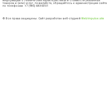
информации о технических характеристиках и стоимости указанных
товаров и (или) услуг, пожалуйста, обращайтесь к администрации сайта
по телефонам: +7 (985) 683-00-01
© Все права защищены. Сайт разработан веб-студией
WebImpulse.site