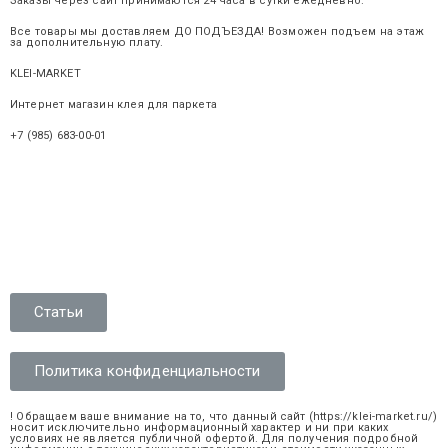
Заказы через сайт принимаются 24 часа в сутки ежедневно.
Все товары мы доставляем ДО ПОДЪЕЗДА! Возможен подъем на этаж
за дополнительную плату.
KLEI-MARKET
.ru
Интернет магазин клея для паркета
+7 (985) 683-00-01
Статьи
Политика конфиденциальности
! Обращаем ваше внимание на то, что данный сайт (https://klei-market.ru/)
носит исключительно информационный характер и ни при каких
условиях не является публичной офертой. Для получения подробной